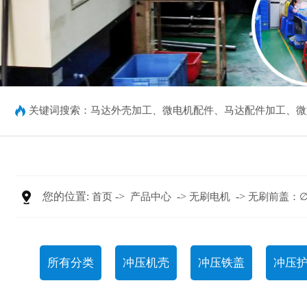
关键词搜索：
马达外壳加工
、
微电机配件
、
马达配件加工
、
微
您的位置:
->
->
->
首页
产品中心
无刷电机
无刷前盖：∅60
所有分类
冲压机壳
冲压铁盖
冲压