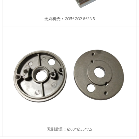
无刷机壳：∅35*∅32.8*33.5
无刷后盖：∅60*∅55*7.5