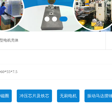
型电机壳体
*55*7.5
护磁圈
冲压芯片及铁芯
无刷电机
振动马达摆