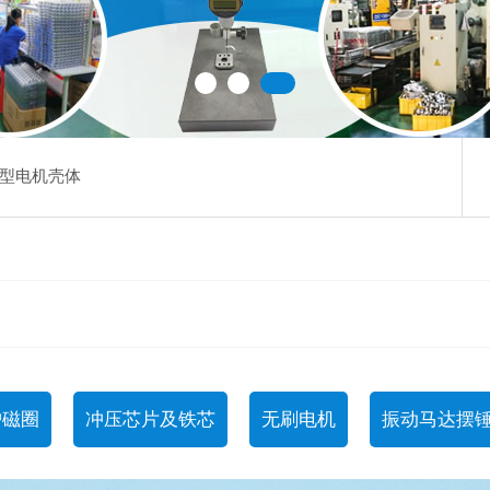
型电机壳体
护磁圈
冲压芯片及铁芯
无刷电机
振动马达摆