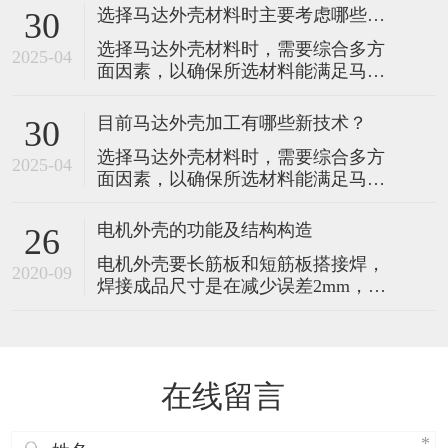
运行。以下是选择时主要考虑的因
选择马达外壳材料时主要考虑哪些因素？
30
素： 1.散热性能：马达在运行过程中
选择马达外壳材料时，需要综合多方
会产生热量，良好的散热性能对于维
2025-04
面因素，以确保所选材料能满足马达
持马达的正常工作温度至关重要。例
在不同工作环境和性能要求下的稳定
如，铝合金材料具有较高的导热系
运行。以下是选择时主要考虑的因
数，能够快速将马达内部产生的热量
目前马达外壳加工有哪些新技术？
30
素： 1.散热性能：马达在运行过程中
传导出
选择马达外壳材料时，需要综合多方
会产生热量，良好的散热性能对于维
2025-04
面因素，以确保所选材料能满足马达
持马达的正常工作温度至关重要。例
在不同工作环境和性能要求下的稳定
如，铝合金材料具有较高的导热系
运行。以下是选择时主要考虑的因
数，能够快速将马达内部产生的热量
电机外壳的功能及结构构造
26
素： 1.散热性能：马达在运行过程中
传导出
电机外壳要长筋板和短筋板搭接焊，
会产生热量，良好的散热性能对于维
2020-09
焊接成品尺寸是在减少误差2mm，长
持马达的正常工作温度至关重要。例
和短钢筋分别焊接在不同筋板钢筋、
如，铝合金材料具有较高的导热系
钢板焊接钢筋头要长筋板和侧的轻微
数，能够快速将马达内部产生的热量
倾斜的另一端钢筋对准。电机外壳是
传导出
一个半导体开关器件来实现电子化转
在线留言
换，即电子开关代替传统的接触式变
换器和电刷。该系统具有可靠性高、
无换向火花、机械噪声低，被广泛应