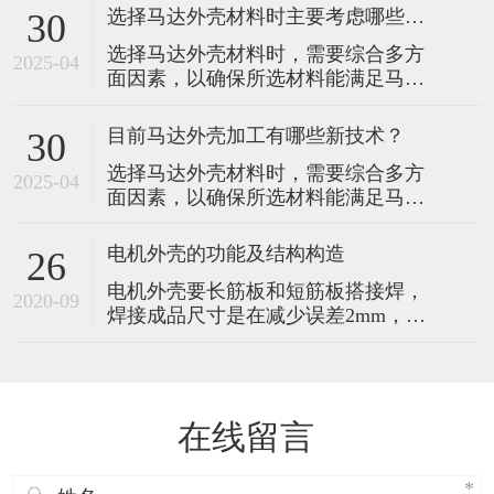
运行。以下是选择时主要考虑的因
选择马达外壳材料时主要考虑哪些因素？
30
素： 1.散热性能：马达在运行过程中
选择马达外壳材料时，需要综合多方
会产生热量，良好的散热性能对于维
2025-04
面因素，以确保所选材料能满足马达
持马达的正常工作温度至关重要。例
在不同工作环境和性能要求下的稳定
如，铝合金材料具有较高的导热系
运行。以下是选择时主要考虑的因
数，能够快速将马达内部产生的热量
目前马达外壳加工有哪些新技术？
30
素： 1.散热性能：马达在运行过程中
传导出
选择马达外壳材料时，需要综合多方
会产生热量，良好的散热性能对于维
2025-04
面因素，以确保所选材料能满足马达
持马达的正常工作温度至关重要。例
在不同工作环境和性能要求下的稳定
如，铝合金材料具有较高的导热系
运行。以下是选择时主要考虑的因
数，能够快速将马达内部产生的热量
电机外壳的功能及结构构造
26
素： 1.散热性能：马达在运行过程中
传导出
电机外壳要长筋板和短筋板搭接焊，
会产生热量，良好的散热性能对于维
2020-09
焊接成品尺寸是在减少误差2mm，长
持马达的正常工作温度至关重要。例
和短钢筋分别焊接在不同筋板钢筋、
如，铝合金材料具有较高的导热系
钢板焊接钢筋头要长筋板和侧的轻微
数，能够快速将马达内部产生的热量
倾斜的另一端钢筋对准。电机外壳是
传导出
一个半导体开关器件来实现电子化转
在线留言
换，即电子开关代替传统的接触式变
换器和电刷。该系统具有可靠性高、
无换向火花、机械噪声低，被广泛应