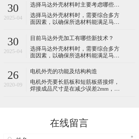
运行。以下是选择时主要考虑的因
选择马达外壳材料时主要考虑哪些因素？
30
素： 1.散热性能：马达在运行过程中
选择马达外壳材料时，需要综合多方
会产生热量，良好的散热性能对于维
2025-04
面因素，以确保所选材料能满足马达
持马达的正常工作温度至关重要。例
在不同工作环境和性能要求下的稳定
如，铝合金材料具有较高的导热系
运行。以下是选择时主要考虑的因
数，能够快速将马达内部产生的热量
目前马达外壳加工有哪些新技术？
30
素： 1.散热性能：马达在运行过程中
传导出
选择马达外壳材料时，需要综合多方
会产生热量，良好的散热性能对于维
2025-04
面因素，以确保所选材料能满足马达
持马达的正常工作温度至关重要。例
在不同工作环境和性能要求下的稳定
如，铝合金材料具有较高的导热系
运行。以下是选择时主要考虑的因
数，能够快速将马达内部产生的热量
电机外壳的功能及结构构造
26
素： 1.散热性能：马达在运行过程中
传导出
电机外壳要长筋板和短筋板搭接焊，
会产生热量，良好的散热性能对于维
2020-09
焊接成品尺寸是在减少误差2mm，长
持马达的正常工作温度至关重要。例
和短钢筋分别焊接在不同筋板钢筋、
如，铝合金材料具有较高的导热系
钢板焊接钢筋头要长筋板和侧的轻微
数，能够快速将马达内部产生的热量
倾斜的另一端钢筋对准。电机外壳是
传导出
一个半导体开关器件来实现电子化转
在线留言
换，即电子开关代替传统的接触式变
换器和电刷。该系统具有可靠性高、
无换向火花、机械噪声低，被广泛应