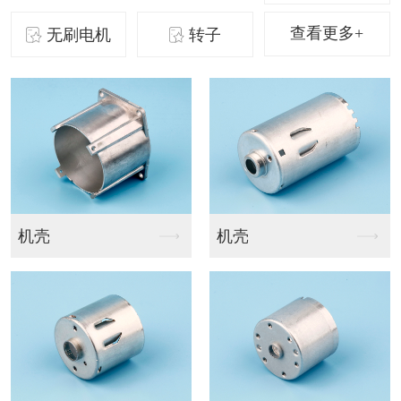
查看更多+
无刷电机
转子
B36盖
U铁